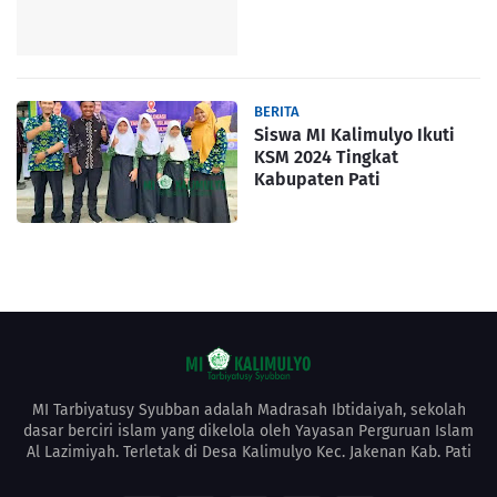
BERITA
Siswa MI Kalimulyo Ikuti
KSM 2024 Tingkat
Kabupaten Pati
MI Tarbiyatusy Syubban adalah Madrasah Ibtidaiyah, sekolah
dasar berciri islam yang dikelola oleh Yayasan Perguruan Islam
Al Lazimiyah. Terletak di Desa Kalimulyo Kec. Jakenan Kab. Pati