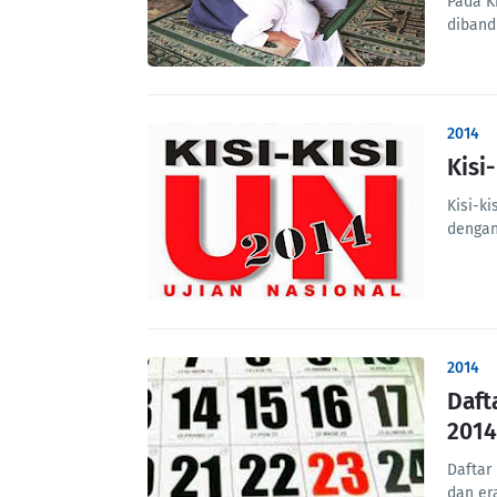
Pada K
diband
2014
Kisi
Kisi-k
dengan
2014
Daft
2014
Daftar 
dan er