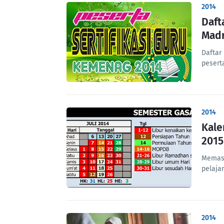
2014
Daft
Madr
Daftar
pesert
2014
Kale
2015
Memasu
pelaja
2014