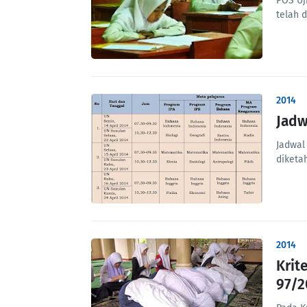
POS Uj
telah 
2014
Jadw
Jadwal
diketa
2014
Krit
97/2