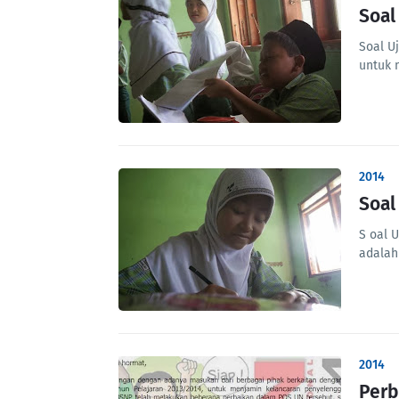
Soal
Soal U
untuk 
2014
Soal
S oal 
adalah
2014
Perb