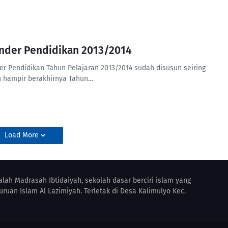
nder Pendidikan 2013/2014
er Pendidikan Tahun Pelajaran 2013/2014 sudah disusun seiring
 hampir berakhirnya Tahun…
Load More
lah Madrasah Ibtidaiyah, sekolah dasar berciri islam yang
uruan Islam Al Lazimiyah. Terletak di Desa Kalimulyo Kec.