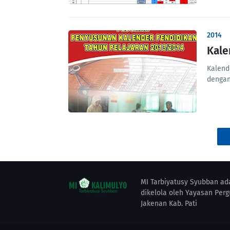
2014
Kale
Kalend
dengan
MI Tarbiyatusy Syubban ada
dikelola oleh Yayasan Perg
Jakenan Kab. Pati